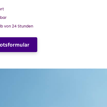
hrt
gbar
lb von 24 Stunden
otsformular